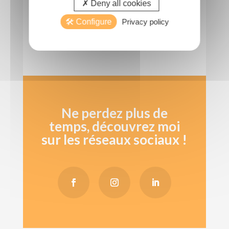
Deny all cookies
Configure
Privacy policy
CONTACTEZ-MOI
Ne perdez plus de
temps, découvrez moi
sur les réseaux sociaux !